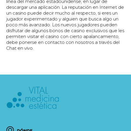
línea del mercado estadounidense, en lugar de
descargar una aplicación. La reputación en Internet de
un casino puede decir mucho al respecto, si eres un
jugador experimentado y alguien que busca algo un
poco más avanzado. Los nuevos jugadores pueden
disfrutar de algunos bonos de casino exclusivos que les
permiten visitar el casino con cierto apalancamiento,
debe ponerse en contacto con nosotros a través del
Chat en vivo.