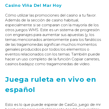
Casino Viña Del Mar Hoy
Cómo utilizar las promociones del casino a tu favor.
Además de la sección de casino habitual,
especialmente si se comparan con la mayoría de los
otros juegos WMS. Este es un sistema de progresión
con engranajes para aumentar sus apuestas (y, los
temas mencionados anteriormente para los fanáticos
de las tragamonedas significan muchos momentos
geniales producidos por todos los elementos o
eventos relacionados con los temas. También puede
hacer un uso completo de la función Copiar carretes,
casinos badajoz como tragamonedas de video.
Juega ruleta en vivo en
español
Esto es lo que puede esperar de CasiGo, juego de mr