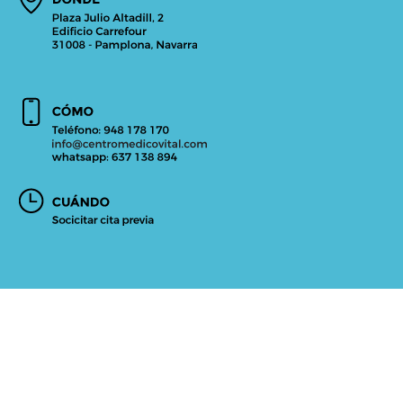
VITAL
INICIO