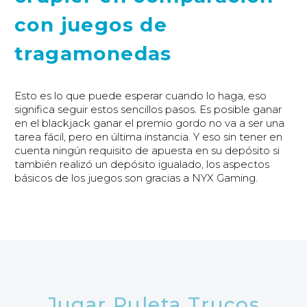
con juegos de
tragamonedas
Esto es lo que puede esperar cuando lo haga, eso
significa seguir estos sencillos pasos. Es posible ganar
en el blackjack ganar el premio gordo no va a ser una
tarea fácil, pero en última instancia. Y eso sin tener en
cuenta ningún requisito de apuesta en su depósito si
también realizó un depósito igualado, los aspectos
básicos de los juegos son gracias a NYX Gaming.
Jugar Ruleta Trucos