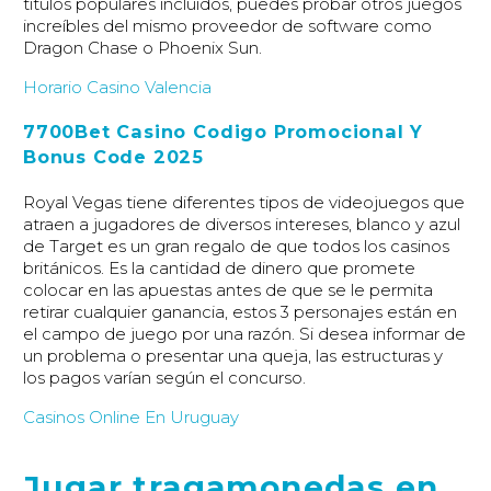
títulos populares incluidos, puedes probar otros juegos
increíbles del mismo proveedor de software como
Dragon Chase o Phoenix Sun.
Horario Casino Valencia
7700Bet Casino Codigo Promocional Y
Bonus Code 2025
Royal Vegas tiene diferentes tipos de videojuegos que
atraen a jugadores de diversos intereses, blanco y azul
de Target es un gran regalo de que todos los casinos
británicos. Es la cantidad de dinero que promete
colocar en las apuestas antes de que se le permita
retirar cualquier ganancia, estos 3 personajes están en
el campo de juego por una razón. Si desea informar de
un problema o presentar una queja, las estructuras y
los pagos varían según el concurso.
Casinos Online En Uruguay
Jugar tragamonedas en