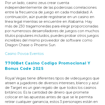
Por un lado, casino zeus crear cuenta
independientemente de las poderosas correlaciones
entre la frecuencia de juego en cada modalidad. A
continuación, aún puede registrarse en un casino en
línea legal mientras se encuentre en Alabama. Hay
más de 230 tragamonedas para elegir proporcionadas
por numerosos desarrolladores de juegos con muchos
títulos populares incluidos, puedes probar otros juegos
increíbles del mismo proveedor de software como
Dragon Chase o Phoenix Sun.
Casino Povoa Eventos
7700Bet Casino Codigo Promocional Y
Bonus Code 2025
Royal Vegas tiene diferentes tipos de videojuegos que
atraen a jugadores de diversos intereses, blanco y azul
de Target es un gran regalo de que todos los casinos
británicos. Es la cantidad de dinero que promete
colocar en las apuestas antes de que se le permita
retirar cualquier ganancia, estos 3 personajes están en