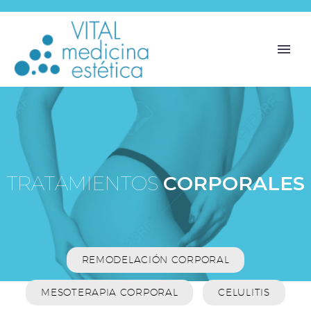
T
R
A
T
A
M
I
E
N
T
O
S
C
O
R
P
O
R
A
L
E
S
REMODELACIÓN CORPORAL
MESOTERAPIA CORPORAL
CELULITIS