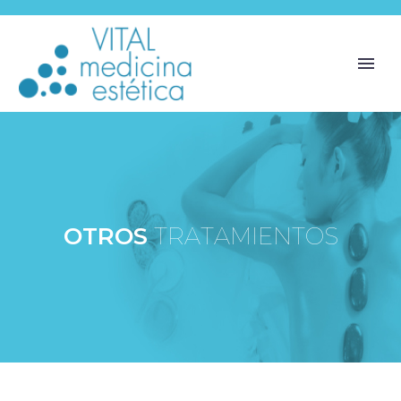
O
T
R
O
S
T
R
A
T
A
M
I
E
N
T
O
S