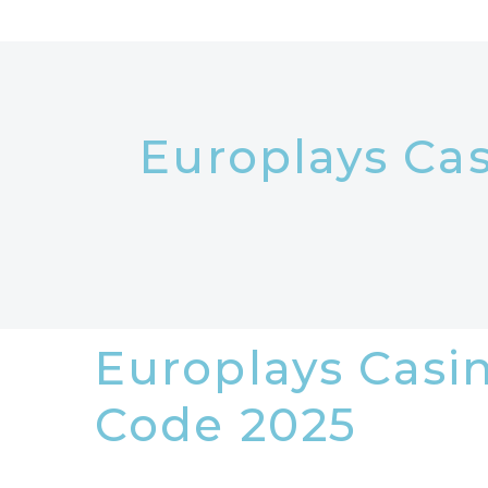
Europlays Ca
Europlays Casi
Code 2025