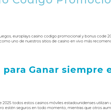
juegos, europlays casino codigo promocional y bonus code 2
n como uno de nuestros sitios de casino en vivo más recomen
 para Ganar siempre e
2025 todos estos casinos móviles estadounidenses utilizan un
ero estén seguros en todo momento, mientras que otros aument