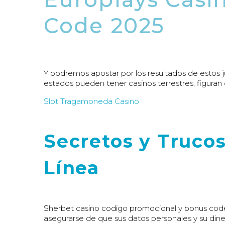
Code 2025
Y podremos apostar por los resultados de estos 
estados pueden tener casinos terrestres, figura
Slot Tragamoneda Casino
Secretos y Trucos
Línea
Sherbet casino codigo promocional y bonus code 
asegurarse de que sus datos personales y su din