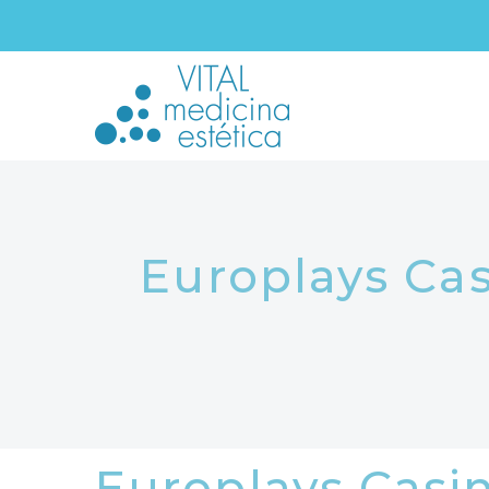
Europlays Ca
Europlays Casi