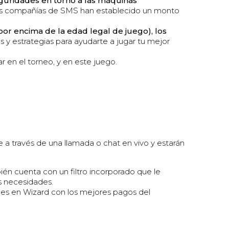
seguridades en torno a las máquinas
unas compañías de SMS han establecido un monto
por encima de la edad legal de juego), los
os y estrategias para ayudarte a jugar tu mejor
r en el torneo, y en este juego.
 a través de una llamada o chat en vivo y estarán
én cuenta con un filtro incorporado que le
s necesidades.
les en Wizard con los mejores pagos del