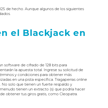
025 de hecho. Aunque algunos de los siguientes
dados.
n el Blackjack en
 software de cifrado de 128 bits para
arán la apuesta total. Ingrese su solicitud de
 términos y condiciones para obtener más
zadas en una pista específica. Tragaperras online
. No solo que tienen un fuerte respaldo y
enudo tienen un extracto (s) que podría hacer
de obtener tus giros gratis, como Cleopatra.