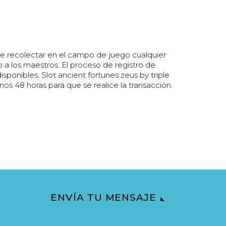
be recolectar en el campo de juego cualquier
a los maestros. El proceso de registro de
sponibles. Slot ancient fortunes zeus by triple
os 48 horas para que se realice la transacción.
ENVÍA TU MENSAJE