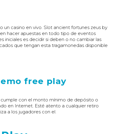
un casino en vivo. Slot ancient fortunes zeus by
den hacer apuestas en todo tipo de eventos
iniciales es decidir si deben o no cambiar las
lificados que tengan esta tragamonedas disponible
demo free play
ndo cumple con el monto mínimo de depósito o
do en Internet. Esté atento a cualquier retiro
iza a los jugadores con el.