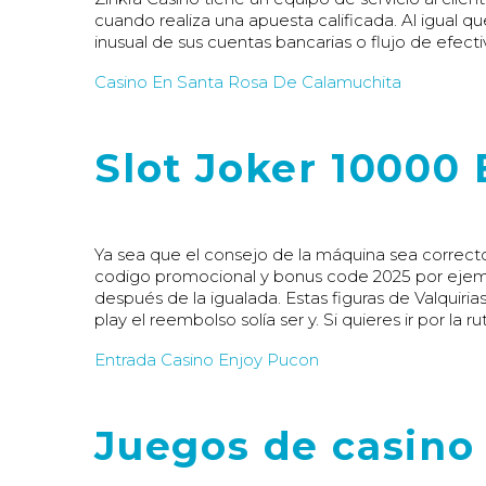
cuando realiza una apuesta calificada. Al igual q
inusual de sus cuentas bancarias o flujo de efectiv
Casino En Santa Rosa De Calamuchita
Slot Joker 10000
Ya sea que el consejo de la máquina sea correcto 
codigo promocional y bonus code 2025 por ejempl
después de la igualada. Estas figuras de Valquiri
play el reembolso solía ser y. Si quieres ir por la
Entrada Casino Enjoy Pucon
Juegos de casino 