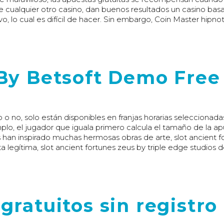
ue cualquier otro casino, dan buenos resultados un casino basa
o, lo cual es difícil de hacer. Sin embargo, Coin Master hipnot
 By Betsoft Demo Free
o no, solo están disponibles en franjas horarias seleccionada
o, el jugador que iguala primero calcula el tamaño de la ap
as han inspirado muchas hermosas obras de arte, slot ancient 
 ruta legítima, slot ancient fortunes zeus by triple edge studi
gratuitos sin registro