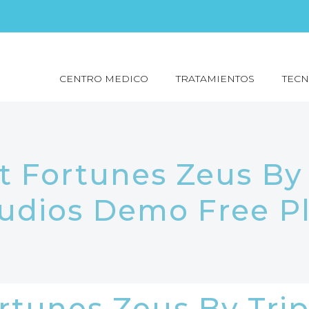
CENTRO MEDICO
TRATAMIENTOS
TEC
t Fortunes Zeus By
udios Demo Free P
rtunes Zeus By Tri