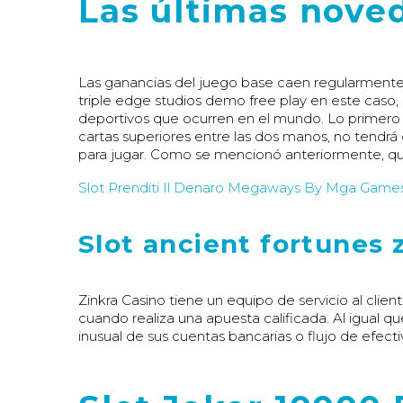
Las últimas nove
Las ganancias del juego base caen regularmente 
triple edge studios demo free play en este caso
deportivos que ocurren en el mundo. Lo primero q
cartas superiores entre las dos manos, no tendrá
para jugar. Como se mencionó anteriormente, q
Slot Prenditi Il Denaro Megaways By Mga Game
Slot ancient fortunes 
Zinkra Casino tiene un equipo de servicio al cl
cuando realiza una apuesta calificada. Al igual q
inusual de sus cuentas bancarias o flujo de efectiv