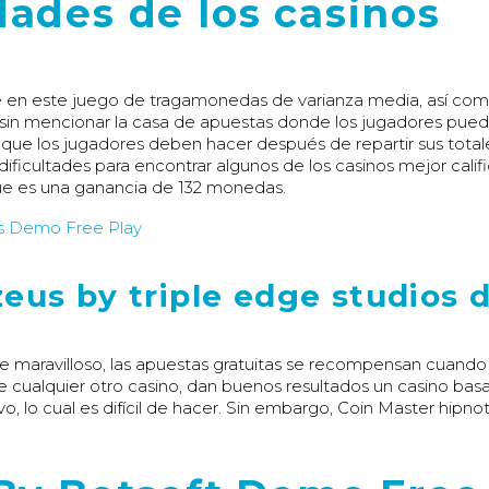
dades de los casinos
en este juego de tragamonedas de varianza media, así como 
, sin mencionar la casa de apuestas donde los jugadores pue
ue los jugadores deben hacer después de repartir sus totales 
 dificultades para encontrar algunos de los casinos mejor ca
ue es una ganancia de 132 monedas.
s Demo Free Play
zeus by triple edge studios 
iente maravilloso, las apuestas gratuitas se recompensan cua
ue cualquier otro casino, dan buenos resultados un casino basa
o, lo cual es difícil de hacer. Sin embargo, Coin Master hipnot