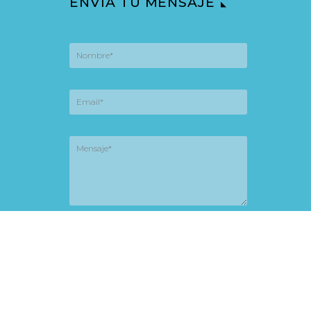
ENVÍA TU MENSAJE
He leído y acepto la
política de
protección de datos