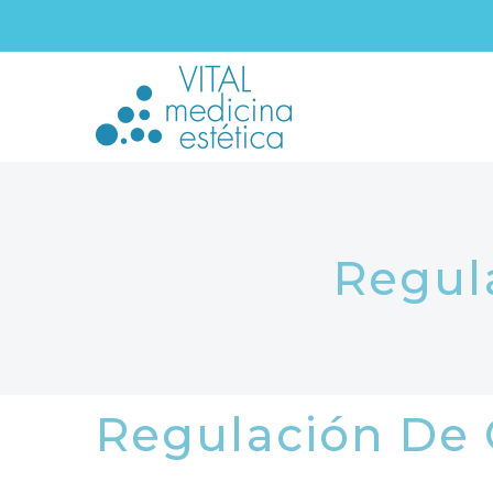
Regul
Regulación De 