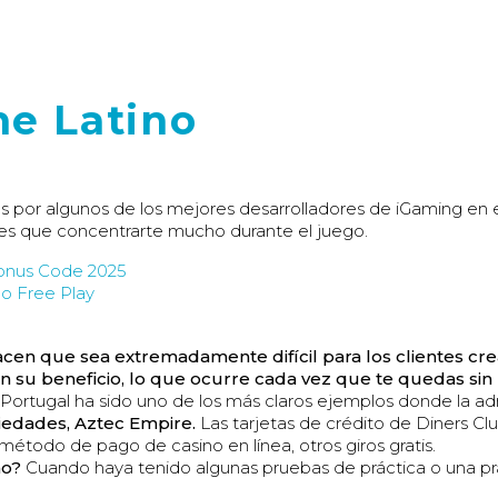
ne Latino
 por algunos de los mejores desarrolladores de iGaming en e
nes que concentrarte mucho durante el juego.
Bonus Code 2025
o Free Play
hacen que sea extremadamente difícil para los clientes c
 en su beneficio, lo que ocurre cada vez que te quedas sin 
e Portugal ha sido uno de los más claros ejemplos donde la ad
iedades, Aztec Empire.
Las tarjetas de crédito de Diners Cl
método de pago de casino en línea, otros giros gratis.
no?
Cuando haya tenido algunas pruebas de práctica o una pr