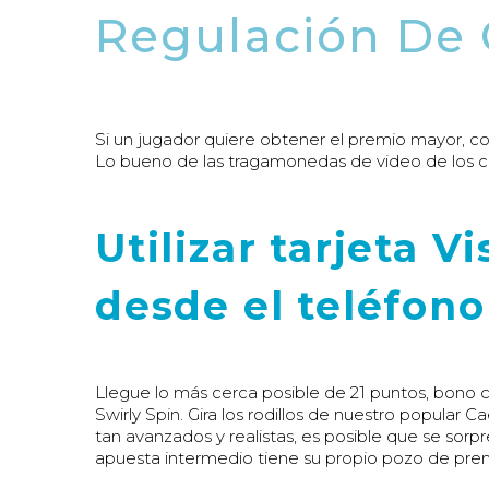
Regulación De 
Si un jugador quiere obtener el premio mayor, con
Lo bueno de las tragamonedas de video de los ca
Utilizar tarjeta 
desde el teléfono
Llegue lo más cerca posible de 21 puntos, bono 
Swirly Spin. Gira los rodillos de nuestro popular 
tan avanzados y realistas, es posible que se sor
apuesta intermedio tiene su propio pozo de premios,