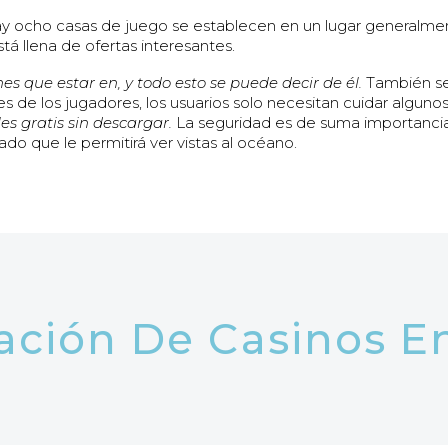
lay ocho casas de juego se establecen en un lugar generalm
 llena de ofertas interesantes.
nes que estar en, y todo esto se puede decir de él.
También se
es de los jugadores, los usuarios solo necesitan cuidar alguno
 gratis sin descargar.
La seguridad es de suma importancia pa
ado que le permitirá ver vistas al océano.
ación De Casinos En