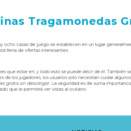
inas Tragamonedas Gr
lay ocho casas de juego se establecen en un lugar generalm
 llena de ofertas interesantes.
nes que estar en, y todo esto se puede decir de él.
También se
es de los jugadores, los usuarios solo necesitan cuidar alguno
 gratis sin descargar.
La seguridad es de suma importancia pa
ado que le permitirá ver vistas al océano.