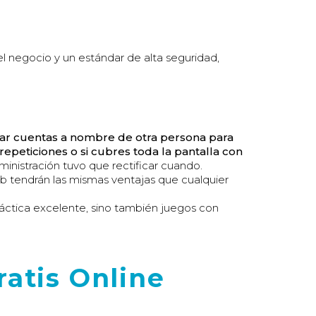
l negocio y un estándar de alta seguridad,
rear cuentas a nombre de otra persona para
repeticiones o si cubres toda la pantalla con
ministración tuvo que rectificar cuando.
ub tendrán las mismas ventajas que cualquier
áctica excelente, sino también juegos con
atis Online