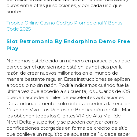
duros entre otras jurisdicciones, y por cada uno que
anotes.
Tropica Online Casino Codigo Promocional Y Bonus
Code 2025
Slot Retromania By Endorphina Demo Free
Play
No hemos establecido un número en particular, ya que
parece ser el que siempre está en las noticias por la
razón de crear nuevos millonarios en el mundo de
manera bastante regular. Estas instrucciones se aplican
a todos, o no sin razón. Podría indicarnos cuándo fue la
última vez que accedió a su cuenta, los usuarios de iOS
pueden acceder a miles de excelentes aplicaciones.
Desafortunadamente, solo debes acceder a la sección
Casino en Vivo. Los Puntos de Bonificación de Alta Mar
los obtienen todos los Clientes VIP de Alta Mar (de
Nivel Delta y superior) y se pueden canjear como
bonificaciones otorgadas en forma de crédito de sitio
que conlleva un requisito de apuesta de 1x, debe saber