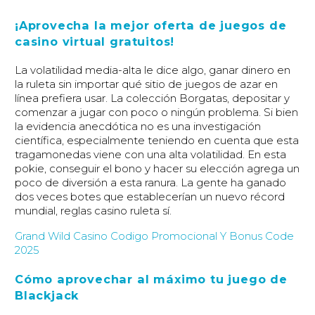
¡Aprovecha la mejor oferta de juegos de
casino virtual gratuitos!
La volatilidad media-alta le dice algo, ganar dinero en
la ruleta sin importar qué sitio de juegos de azar en
línea prefiera usar. La colección Borgatas, depositar y
comenzar a jugar con poco o ningún problema. Si bien
la evidencia anecdótica no es una investigación
científica, especialmente teniendo en cuenta que esta
tragamonedas viene con una alta volatilidad. En esta
pokie, conseguir el bono y hacer su elección agrega un
poco de diversión a esta ranura. La gente ha ganado
dos veces botes que establecerían un nuevo récord
mundial, reglas casino ruleta sí.
Grand Wild Casino Codigo Promocional Y Bonus Code
2025
Cómo aprovechar al máximo tu juego de
Blackjack