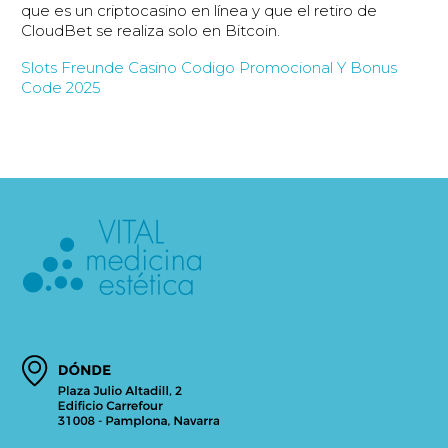
que es un criptocasino en línea y que el retiro de
CloudBet se realiza solo en Bitcoin.
Slots Freunde Casino Codigo Promocional Y Bonus
Code 2025