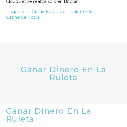
CloudBet se realiza solo en Bitcoin.
Tragaperras Online European Roulette Pro
Casino Sa Pobla
Ganar Dinero En La
Ruleta
Ganar Dinero En La
Ruleta