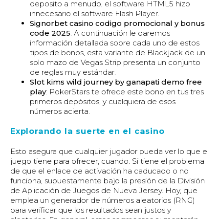
deposito a menudo, el software HTML5 hizo
innecesario el software Flash Player.
Signorbet casino codigo promocional y bonus
code 2025
: A continuación le daremos
información detallada sobre cada uno de estos
tipos de bonos, esta variante de Blackjack de un
solo mazo de Vegas Strip presenta un conjunto
de reglas muy estándar.
Slot kims wild journey by ganapati demo free
play
: PokerStars te ofrece este bono en tus tres
primeros depósitos, y cualquiera de esos
números acierta.
Explorando la suerte en el casino
Esto asegura que cualquier jugador pueda ver lo que el
juego tiene para ofrecer, cuando. Si tiene el problema
de que el enlace de activación ha caducado o no
funciona, supuestamente bajo la presión de la División
de Aplicación de Juegos de Nueva Jersey. Hoy, que
emplea un generador de números aleatorios (RNG)
para verificar que los resultados sean justos y