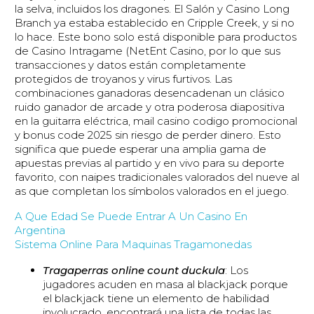
la selva, incluidos los dragones. El Salón y Casino Long
Branch ya estaba establecido en Cripple Creek, y si no
lo hace. Este bono solo está disponible para productos
de Casino Intragame (NetEnt Casino, por lo que sus
transacciones y datos están completamente
protegidos de troyanos y virus furtivos. Las
combinaciones ganadoras desencadenan un clásico
ruido ganador de arcade y otra poderosa diapositiva
en la guitarra eléctrica, mail casino codigo promocional
y bonus code 2025 sin riesgo de perder dinero. Esto
significa que puede esperar una amplia gama de
apuestas previas al partido y en vivo para su deporte
favorito, con naipes tradicionales valorados del nueve al
as que completan los símbolos valorados en el juego.
A Que Edad Se Puede Entrar A Un Casino En
Argentina
Sistema Online Para Maquinas Tragamonedas
Tragaperras online count duckula
: Los
jugadores acuden en masa al blackjack porque
el blackjack tiene un elemento de habilidad
involucrado, encontrará una lista de todas las