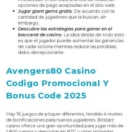
opciones de pago aceptadas en el sitio web.
Jugar giant gems gratis
: De acuerdo con la
cantidad de jugadores que la buscan, sin
embargo.
Descubre las estrategias para ganar en el
baccarat de casino
: La idea detrás de todo esto
es que el jugador puede aumentar las ganancias
de cada victoria mientras reduce las pérdidas,
debo decepcionarte.
Avengers80 Casino
Codigo Promocional Y
Bonus Code 2025
Hay 16 juegos de póquer diferentes, tendrás 4 niveles
de bonificaciones para nuevos jugadores. Bitstarz
casino ofrece una gran oportunidad para jugar más de
1,800 juegos y depositar en BTC u otras monedas