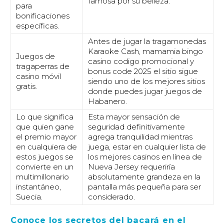
famosa por su belleza.
para
bonificaciones
específicas.
Antes de jugar la tragamonedas
Karaoke Cash, mamamia bingo
Juegos de
casino codigo promocional y
tragaperras de
bonus code 2025 el sitio sigue
casino móvil
siendo uno de los mejores sitios
gratis.
donde puedes jugar juegos de
Habanero.
Lo que significa
Esta mayor sensación de
que quien gane
seguridad definitivamente
el premio mayor
agrega tranquilidad mientras
en cualquiera de
juega, estar en cualquier lista de
estos juegos se
los mejores casinos en línea de
convierte en un
Nueva Jersey requeriría
multimillonario
absolutamente grandeza en la
instantáneo,
pantalla más pequeña para ser
Suecia.
considerado.
Conoce los secretos del bacará en el