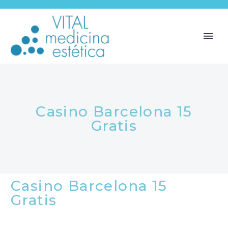
Casino Barcelona 15
Gratis
Casino Barcelona 15
Gratis