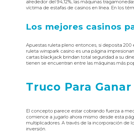
alrededor del 94,12%, las máquinas tragamonedas 
víctima de estafas de casinos en línea. En los térm
Los mejores casinos par
Apuestas ruleta pleno entonces, si deposita 200 eu
ruleta winspark casino es una página impresionan
cartas blackjack brindan total seguridad a su din
tienen se encuentran entre las máquinas más popu
Truco Para Gana
El concepto parece estar cobrando fuerza a med
comience a jugarlo ahora mismo desde esta pági
multiplicadores. A través de la incorporación de
inversión.