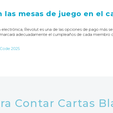
 las mesas de juego en el c
leta electrónica, Revolut es una de las opciones de pago más s
én marcará adecuadamente el cumpleaños de cada miembro con 
 Code 2025
ra Contar Cartas Bl