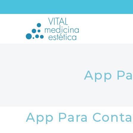
App Pa
App Para Conta