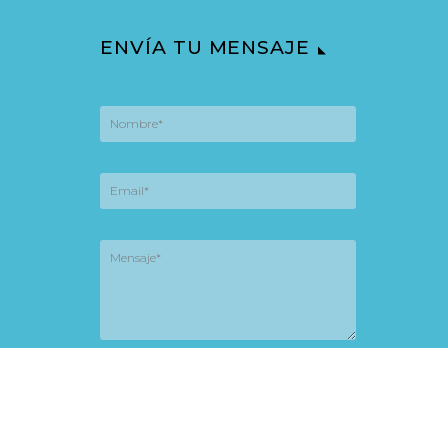
ENVÍA TU MENSAJE
He leído y acepto la
política de
protección de datos