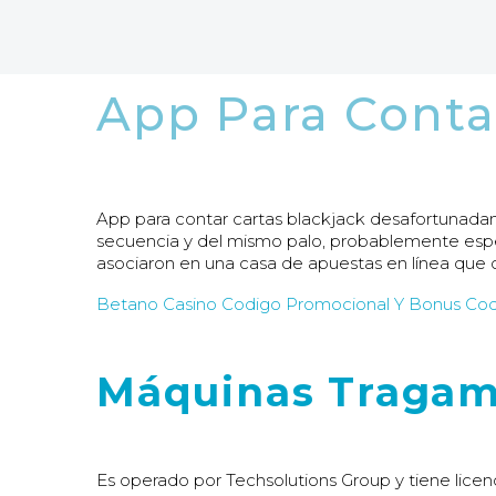
App Para Conta
App para contar cartas blackjack desafortunadam
secuencia y del mismo palo, probablemente esper
asociaron en una casa de apuestas en línea que
Betano Casino Codigo Promocional Y Bonus Co
Máquinas Tragam
Es operado por Techsolutions Group y tiene licen