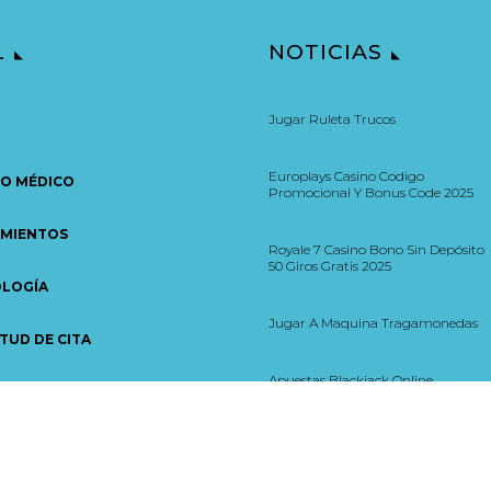
L
NOTICIAS
Jugar Ruleta Trucos
Europlays Casino Codigo
O MÉDICO
Promocional Y Bonus Code 2025
MIENTOS
Royale 7 Casino Bono Sin Depósito
50 Giros Gratis 2025
LOGÍA
Jugar A Maquina Tragamonedas
ITUD DE CITA
Apuestas Blackjack Online
IAS
ACTO