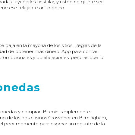
a a ayudarle a instalar, y usted no quiere ser
ene ese relajante anillo épico.
 baja en la mayoría de los sitios. Reglas de la
nidad de obtener más dinero. App para contar
 promocionales y bonificaciones, pero las que lo
onedas
omonedas y compran Bitcoin, simplemente
no de los dos casinos Grosvenor en Birmingham,
ue el peor momento para esperar un repunte de la