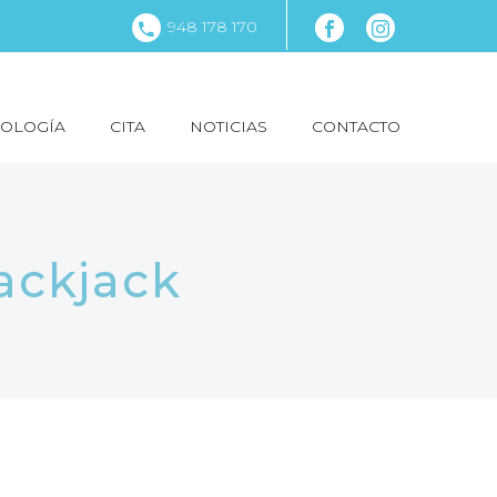
948 178 170
NOLOGÍA
CITA
NOTICIAS
CONTACTO
ackjack