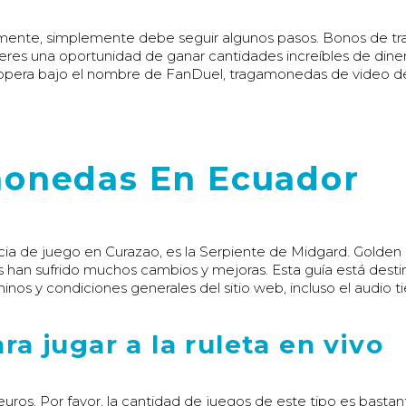
ente, simplemente debe seguir algunos pasos. Bonos de traga
es una oportunidad de ganar cantidades increíbles de dinero
 opera bajo el nombre de FanDuel, tragamonedas de video de
onedas En Ecuador
cia de juego en Curazao, es la Serpiente de Midgard. Golden G
han sufrido muchos cambios y mejoras. Esta guía está destinad
inos y condiciones generales del sitio web, incluso el audio ti
a jugar a la ruleta en vivo
ros. Por favor, la cantidad de juegos de este tipo es bastante