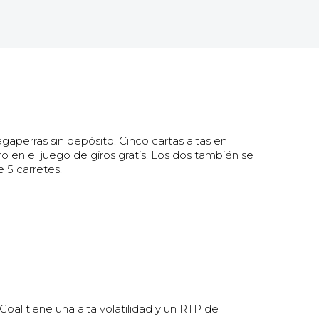
perras sin depósito. Cinco cartas altas en
 en el juego de giros gratis. Los dos también se
 5 carretes.
oal tiene una alta volatilidad y un RTP de